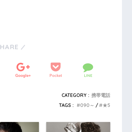
SHARE
LINE
Google+
Pocket
CATEGORY :
携帯電話
TAGS :
090～
★5