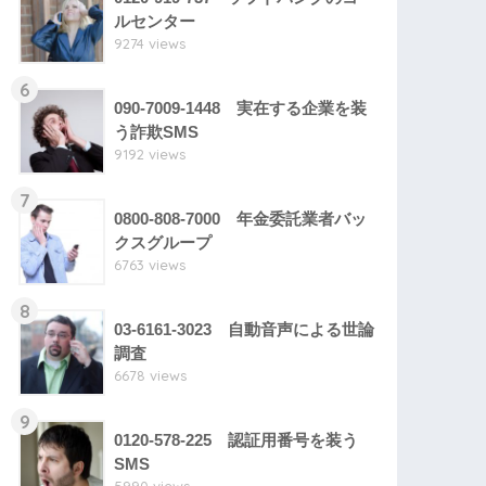
ルセンター
9274 views
6
090-7009-1448 実在する企業を装
う詐欺SMS
9192 views
7
0800-808-7000 年金委託業者バッ
クスグループ
6763 views
8
03-6161-3023 自動音声による世論
調査
6678 views
9
0120-578-225 認証用番号を装う
SMS