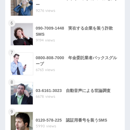
ー
9276 views
6
090-7009-1448 実在する企業を装う詐欺
SMS
9194 views
7
0800-808-7000 年金委託業者バックスグル
ープ
6763 views
8
03-6161-3023 自動音声による世論調査
6678 views
9
0120-578-225 認証用番号を装うSMS
5990 views