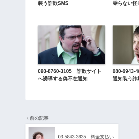
装う詐欺SMS
乗らない怪
090-8760-3105 詐欺サイト
080-694
へ誘導する偽不在通知
通知装う詐
前の記事
03-5843-3635 料金支払い