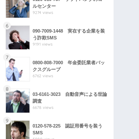
ルセンター
9274 views
6
090-7009-1448 実在する企業を装
う詐欺SMS
9191 views
7
0800-808-7000 年金委託業者バッ
クスグループ
6762 views
8
03-6161-3023 自動音声による世論
調査
6678 views
9
0120-578-225 認証用番号を装う
SMS