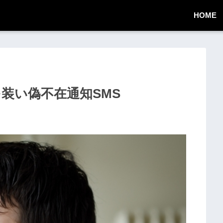
HOME
業者を装い偽不在通知SMS