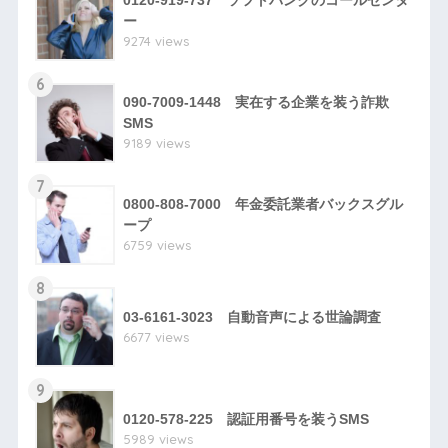
0120-919-737 ソフトバンクのコールセンタ
ー
9274 views
6
090-7009-1448 実在する企業を装う詐欺
SMS
9189 views
7
0800-808-7000 年金委託業者バックスグル
ープ
6759 views
8
03-6161-3023 自動音声による世論調査
6677 views
9
0120-578-225 認証用番号を装うSMS
5989 views