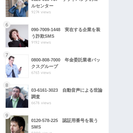
ルセンター
9274 views
6
090-7009-1448 実在する企業を装
う詐欺SMS
9192 views
7
0800-808-7000 年金委託業者バッ
クスグループ
6763 views
8
03-6161-3023 自動音声による世論
調査
6678 views
9
0120-578-225 認証用番号を装う
SMS