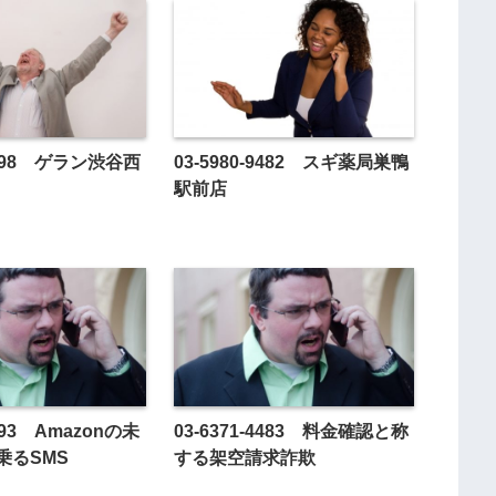
-0298 ゲラン渋谷西
03-5980-9482 スギ薬局巣鴨
駅前店
6093 Amazonの未
03-6371-4483 料金確認と称
乗るSMS
する架空請求詐欺