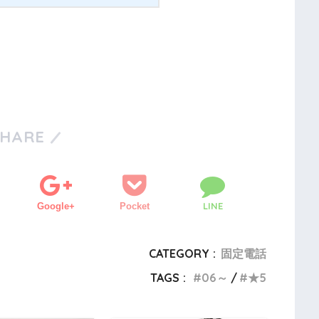
SHARE
LINE
Google+
Pocket
CATEGORY :
固定電話
TAGS :
06～
★5