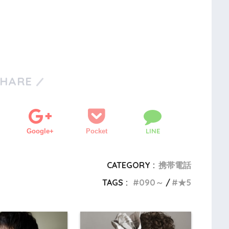
SHARE
LINE
Google+
Pocket
CATEGORY :
携帯電話
TAGS :
090～
★5