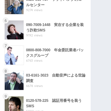
ルセンター
9274 views
6
090-7009-1448 実在する企業を装
う詐欺SMS
9192 views
7
0800-808-7000 年金委託業者バッ
クスグループ
6763 views
8
03-6161-3023 自動音声による世論
調査
6678 views
9
0120-578-225 認証用番号を装う
SMS