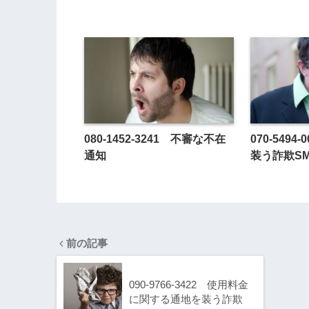
080-1452-3241 不審な不在
070-549
通知
装う詐欺S
前の記事
090-9766-3422 使用料金
に関する通地を装う詐欺