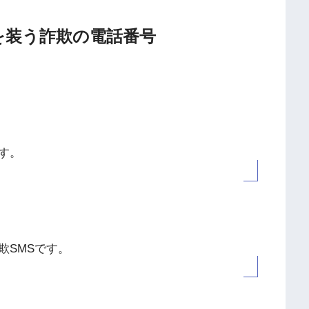
送会社を装う詐欺の電話番号
す。
欺SMSです。