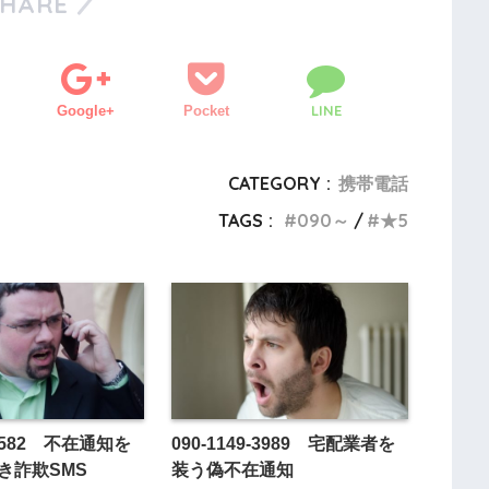
SHARE
LINE
Google+
Pocket
CATEGORY :
携帯電話
TAGS :
090～
★5
3-7582 不在通知を
090-1149-3989 宅配業者を
き詐欺SMS
装う偽不在通知