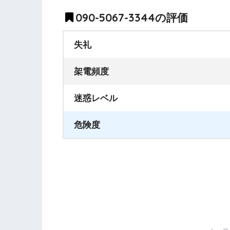
090-5067-3344の評価
失礼
架電頻度
迷惑レベル
危険度