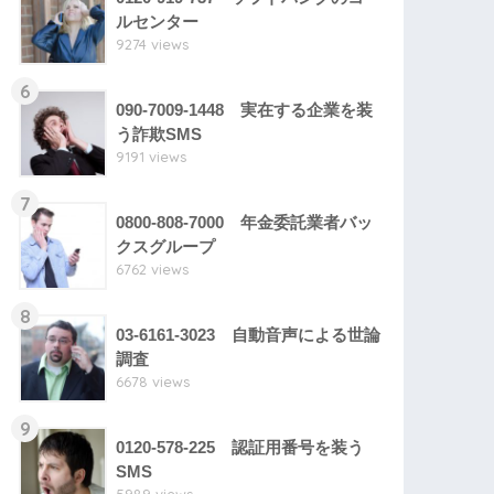
ルセンター
9274 views
6
090-7009-1448 実在する企業を装
う詐欺SMS
9191 views
7
0800-808-7000 年金委託業者バッ
クスグループ
6762 views
8
03-6161-3023 自動音声による世論
調査
6678 views
9
0120-578-225 認証用番号を装う
SMS