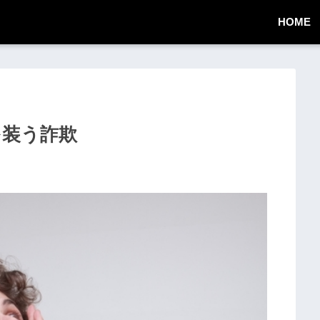
HOME
社を装う詐欺