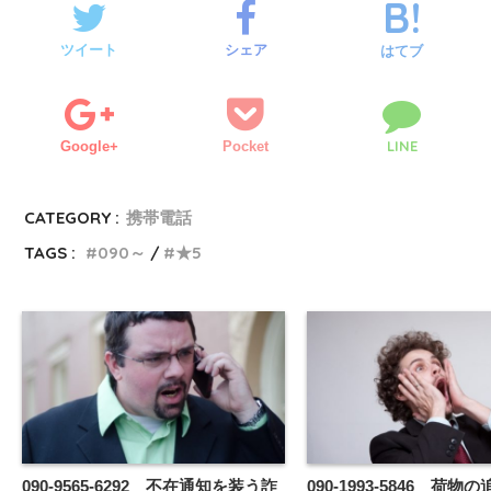
ツイート
シェア
はてブ
LINE
Google+
Pocket
CATEGORY :
携帯電話
TAGS :
090～
★5
090-9565-6292 不在通知を装う詐
090-1993-5846 荷