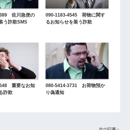
2-0389 佐川急便の
090-1183-4545 荷物に関す
装う詐欺SMS
るお知らせを装う詐欺
4-3648 重要なお知
080-5414-3731 お荷物預か
る詐欺
り偽通知
次の記事