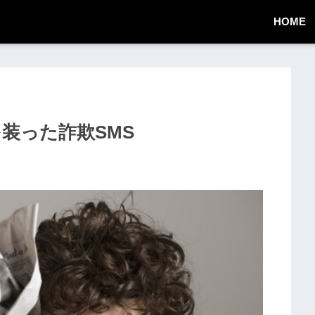
HOME
達を装った詐欺SMS