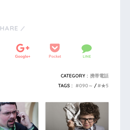
SHARE
LINE
Google+
Pocket
CATEGORY :
携帯電話
TAGS :
090～
★5