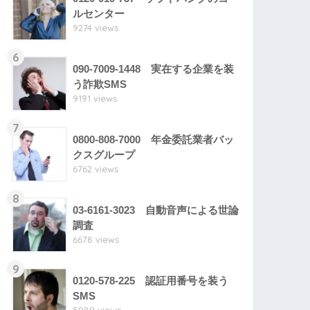
ルセンター
9274 views
6
090-7009-1448 実在する企業を装
う詐欺SMS
9191 views
7
0800-808-7000 年金委託業者バッ
クスグループ
6762 views
8
03-6161-3023 自動音声による世論
調査
6678 views
9
0120-578-225 認証用番号を装う
SMS