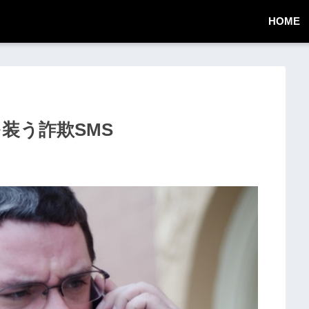
HOME
知を装う詐欺SMS