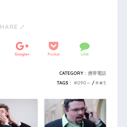
SHARE
LINE
Google+
Pocket
CATEGORY :
携帯電話
TAGS :
090～
★5