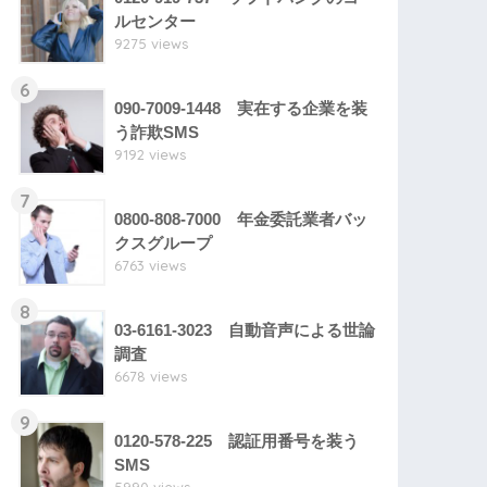
ルセンター
9275 views
6
090-7009-1448 実在する企業を装
う詐欺SMS
9192 views
7
0800-808-7000 年金委託業者バッ
クスグループ
6763 views
8
03-6161-3023 自動音声による世論
調査
6678 views
9
0120-578-225 認証用番号を装う
SMS