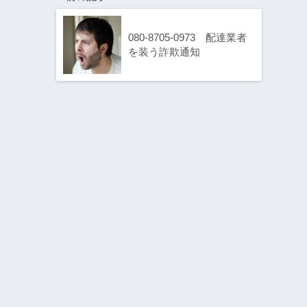
080-8705-0973 配達業者
を装う詐欺通知