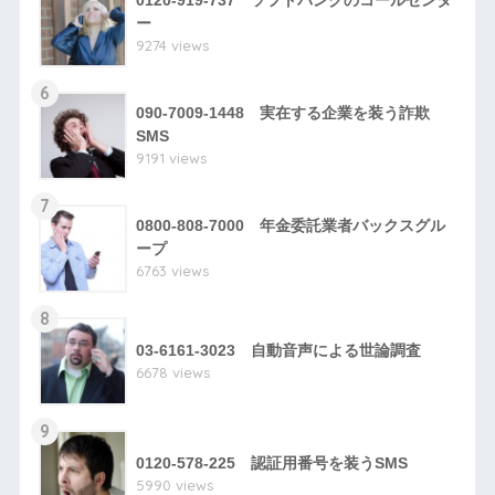
0120-919-737 ソフトバンクのコールセンタ
ー
9274 views
6
090-7009-1448 実在する企業を装う詐欺
SMS
9191 views
7
0800-808-7000 年金委託業者バックスグル
ープ
6763 views
8
03-6161-3023 自動音声による世論調査
6678 views
9
0120-578-225 認証用番号を装うSMS
5990 views