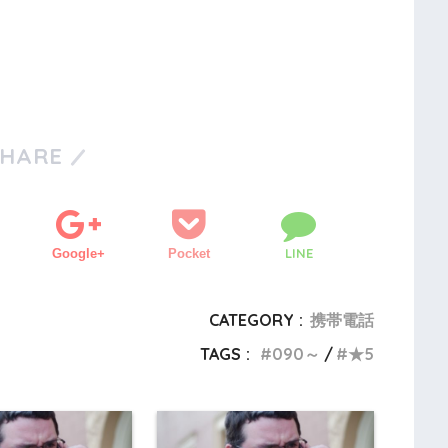
SHARE
LINE
Google+
Pocket
CATEGORY :
携帯電話
TAGS :
090～
★5