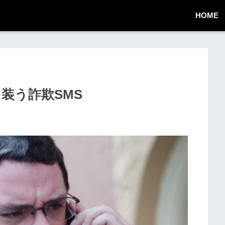
HOME
知を装う詐欺SMS