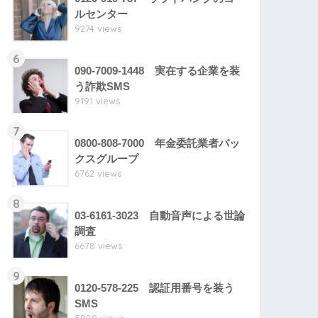
ルセンター
9274 views
6
090-7009-1448 実在する企業を装
う詐欺SMS
9191 views
7
0800-808-7000 年金委託業者バッ
クスグループ
6762 views
8
03-6161-3023 自動音声による世論
調査
6678 views
9
0120-578-225 認証用番号を装う
SMS