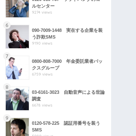
ルセンター
9274 views
6
090-7009-1448 実在する企業を装
う詐欺SMS
9190 views
7
0800-808-7000 年金委託業者バッ
クスグループ
6759 views
8
03-6161-3023 自動音声による世論
調査
6678 views
9
0120-578-225 認証用番号を装う
SMS