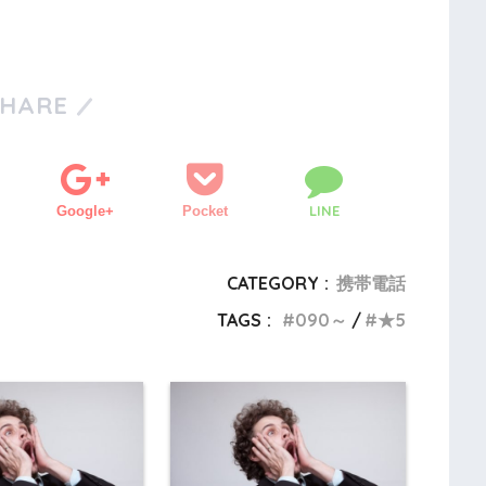
SHARE
LINE
Google+
Pocket
CATEGORY :
携帯電話
TAGS :
090～
★5