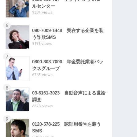
ルセンター
9274 views
6
090-7009-1448 実在する企業を装
う詐欺SMS
9191 views
7
0800-808-7000 年金委託業者バッ
クスグループ
6763 views
8
03-6161-3023 自動音声による世論
調査
6678 views
9
0120-578-225 認証用番号を装う
SMS