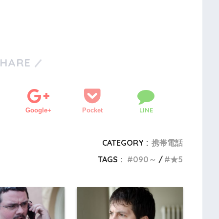
SHARE
LINE
Google+
Pocket
CATEGORY :
携帯電話
TAGS :
090～
★5