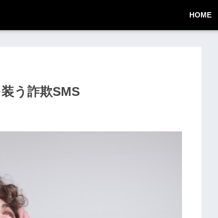
HOME
知を装う詐欺SMS