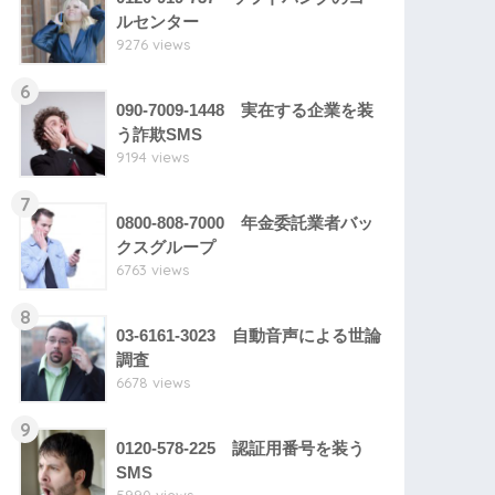
ルセンター
9276 views
6
090-7009-1448 実在する企業を装
う詐欺SMS
9194 views
7
0800-808-7000 年金委託業者バッ
クスグループ
6763 views
8
03-6161-3023 自動音声による世論
調査
6678 views
9
0120-578-225 認証用番号を装う
SMS