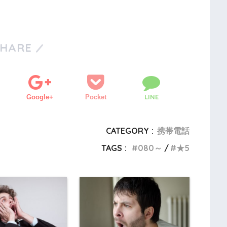
SHARE
LINE
Google+
Pocket
CATEGORY :
携帯電話
TAGS :
080～
★5