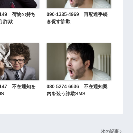
5-5149 荷物の持ち
090-1335-4969 再配達手続
う詐欺
き促す詐欺
4-1147 不在通知を
080-5274-6636 不在通知案
MS
内を装う詐欺SMS
次の記事