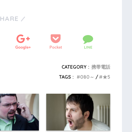
SHARE
LINE
Google+
Pocket
CATEGORY :
携帯電話
TAGS :
080～
★5