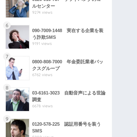
ルセンター
9274 views
6
090-7009-1448 実在する企業を装
う詐欺SMS
9191 views
7
0800-808-7000 年金委託業者バッ
クスグループ
6762 views
8
03-6161-3023 自動音声による世論
調査
6678 views
9
0120-578-225 認証用番号を装う
SMS