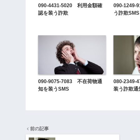
090-4431-5020 利用金額確
090-124
認を装う詐欺
う詐欺SMS
090-9075-7083 不在荷物通
080-234
知を装うSMS
装う詐欺通
前の記事