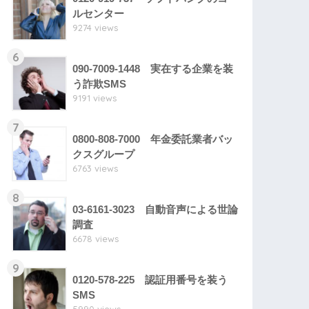
ルセンター
9274 views
6
090-7009-1448 実在する企業を装
う詐欺SMS
9191 views
7
0800-808-7000 年金委託業者バッ
クスグループ
6763 views
8
03-6161-3023 自動音声による世論
調査
6678 views
9
0120-578-225 認証用番号を装う
SMS