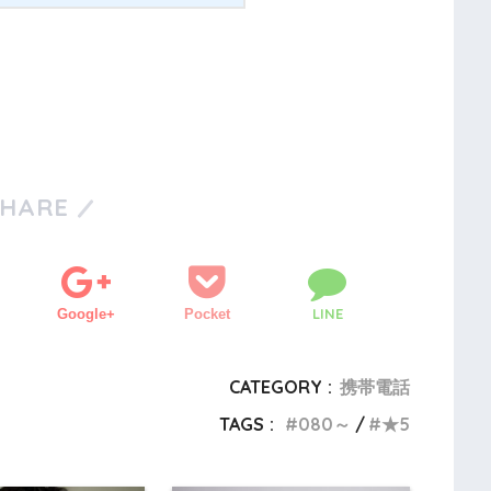
SHARE
LINE
Google+
Pocket
CATEGORY :
携帯電話
TAGS :
080～
★5