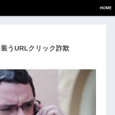
HOME
通知を装うURLクリック詐欺