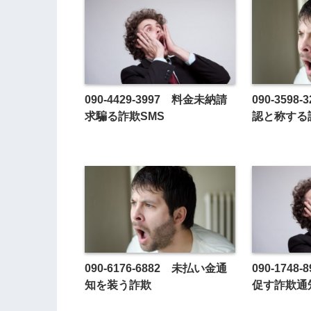
090-4429-3997 料金未納請
090-359
求騙る詐欺SMS
認と称する
090-6176-6882 未払い金通
090-174
知を装う詐欺
促す詐欺通