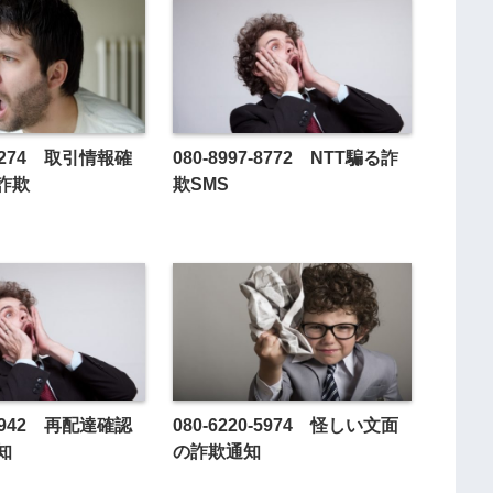
8-3274 取引情報確
080-8997-8772 NTT騙る詐
詐欺
欺SMS
8-8942 再配達確認
080-6220-5974 怪しい文面
知
の詐欺通知