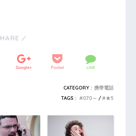
SHARE
LINE
Google+
Pocket
CATEGORY :
携帯電話
TAGS :
070～
★5