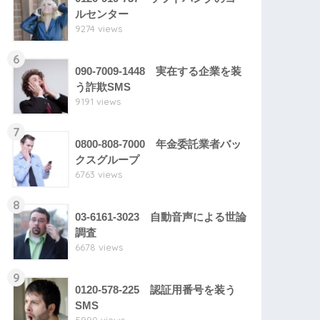
ルセンター
9274 views
6
090-7009-1448 実在する企業を装
う詐欺SMS
9191 views
7
0800-808-7000 年金委託業者バッ
クスグループ
6763 views
8
03-6161-3023 自動音声による世論
調査
6678 views
9
0120-578-225 認証用番号を装う
SMS