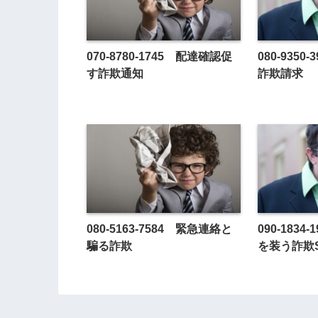
070-8780-1745 配達確認促
080-935
す詐欺通知
詐欺請求
080-5163-7584 緊急連絡と
090-183
騙る詐欺
を装う詐欺