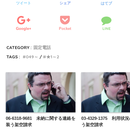
ツイート
シェア
はてブ
LINE
Google+
Pocket
CATEGORY :
固定電話
TAGS :
049～
★1～2
06-6318-9681 未納に関する連絡を
03-4329-1375 利用
装う架空請求
う架空請求