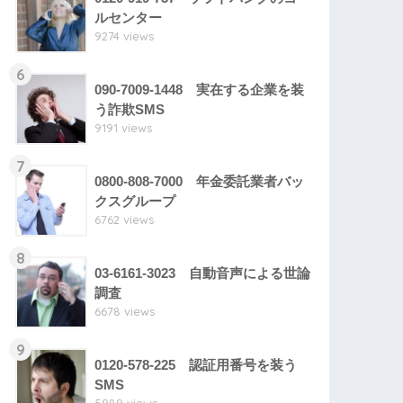
ルセンター
9274 views
6
090-7009-1448 実在する企業を装
う詐欺SMS
9191 views
7
0800-808-7000 年金委託業者バッ
クスグループ
6762 views
8
03-6161-3023 自動音声による世論
調査
6678 views
9
0120-578-225 認証用番号を装う
SMS