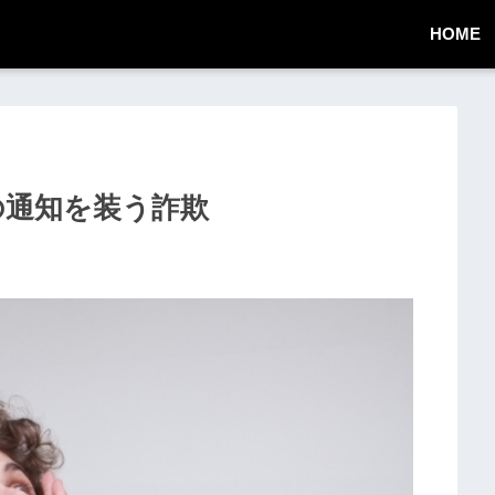
HOME
からの通知を装う詐欺