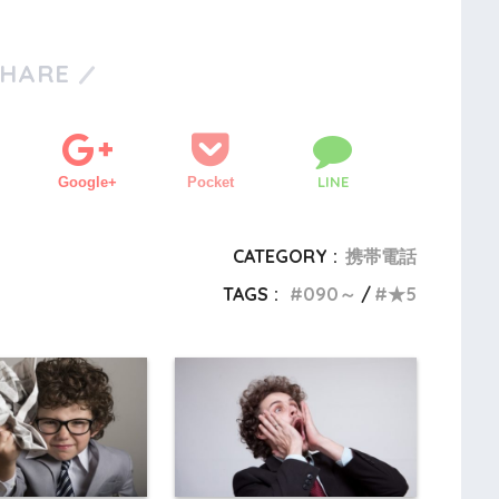
SHARE
LINE
Google+
Pocket
CATEGORY :
携帯電話
TAGS :
090～
★5