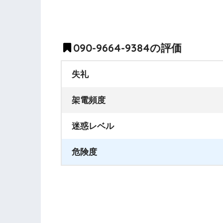
090-9664-9384の評価
失礼
架電頻度
迷惑レベル
危険度