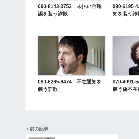
090-8143-3753 未払い金確
090-619
認を装う詐欺
知を装う詐
080-6265-6474 不在通知を
070-409
装う詐欺
装う偽不在
前の記事