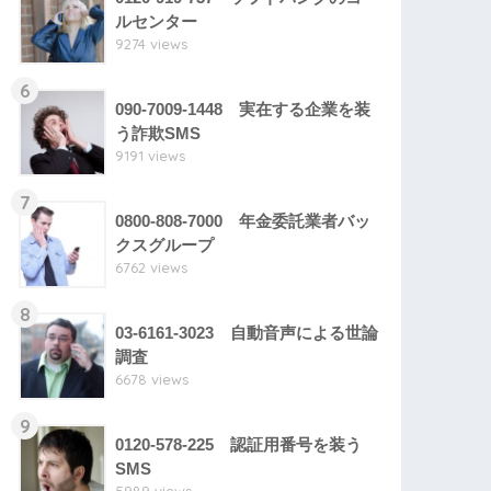
ルセンター
9274 views
6
090-7009-1448 実在する企業を装
う詐欺SMS
9191 views
7
0800-808-7000 年金委託業者バッ
クスグループ
6762 views
8
03-6161-3023 自動音声による世論
調査
6678 views
9
0120-578-225 認証用番号を装う
SMS