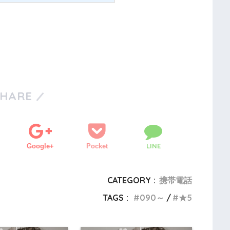
SHARE
LINE
Google+
Pocket
CATEGORY :
携帯電話
TAGS :
090～
★5