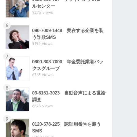
ルセンター
9275 views
6
090-7009-1448 実在する企業を装
う詐欺SMS
9192 views
7
0800-808-7000 年金委託業者バッ
クスグループ
6763 views
8
03-6161-3023 自動音声による世論
調査
6678 views
9
0120-578-225 認証用番号を装う
SMS