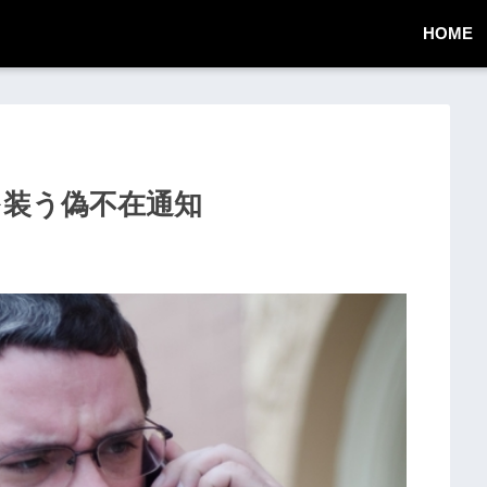
HOME
急便を装う偽不在通知