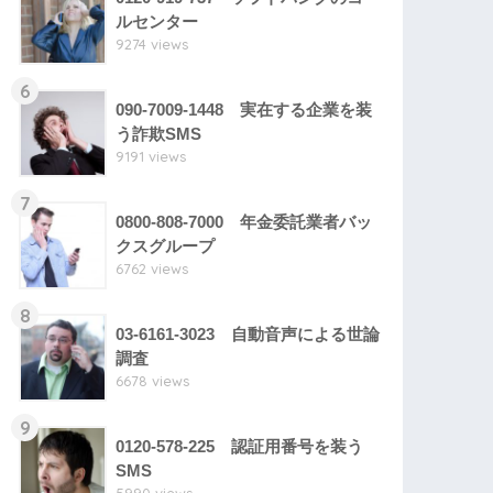
ルセンター
9274 views
6
090-7009-1448 実在する企業を装
う詐欺SMS
9191 views
7
0800-808-7000 年金委託業者バッ
クスグループ
6762 views
8
03-6161-3023 自動音声による世論
調査
6678 views
9
0120-578-225 認証用番号を装う
SMS