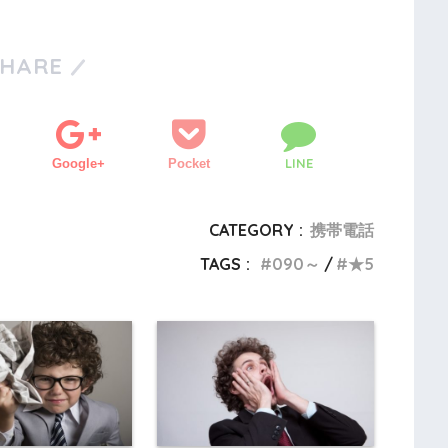
SHARE
LINE
Google+
Pocket
CATEGORY :
携帯電話
TAGS :
090～
★5