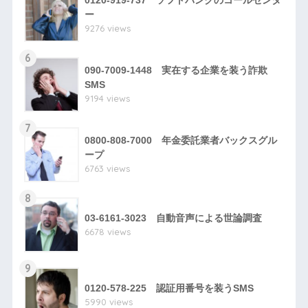
0120-919-737 ソフトバンクのコールセンタ
ー
9276 views
6
090-7009-1448 実在する企業を装う詐欺
SMS
9194 views
7
0800-808-7000 年金委託業者バックスグル
ープ
6763 views
8
03-6161-3023 自動音声による世論調査
6678 views
9
0120-578-225 認証用番号を装うSMS
5990 views