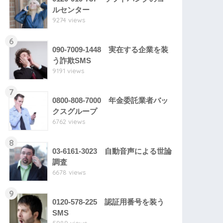
ルセンター
9274 views
6
090-7009-1448 実在する企業を装
う詐欺SMS
9191 views
7
0800-808-7000 年金委託業者バッ
クスグループ
6762 views
8
03-6161-3023 自動音声による世論
調査
6678 views
9
0120-578-225 認証用番号を装う
SMS