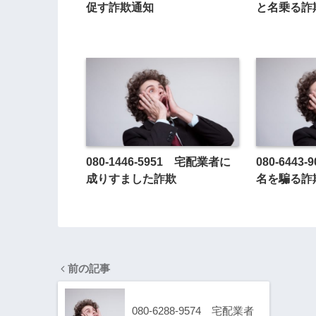
促す詐欺通知
と名乗る詐
080-1446-5951 宅配業者に
080-644
成りすました詐欺
名を騙る詐
前の記事
080-6288-9574 宅配業者