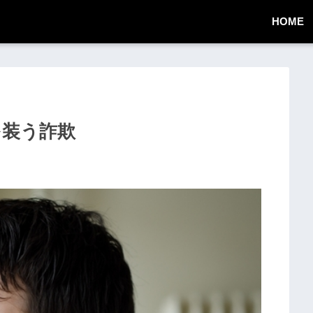
HOME
知を装う詐欺