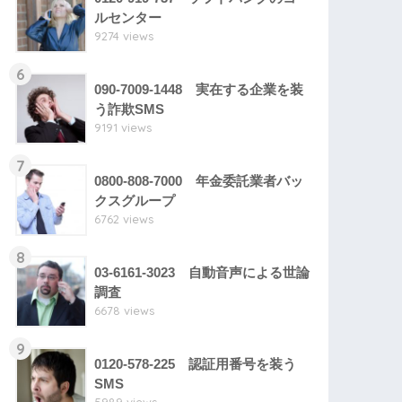
ルセンター
9274 views
6
090-7009-1448 実在する企業を装
う詐欺SMS
9191 views
7
0800-808-7000 年金委託業者バッ
クスグループ
6762 views
8
03-6161-3023 自動音声による世論
調査
6678 views
9
0120-578-225 認証用番号を装う
SMS