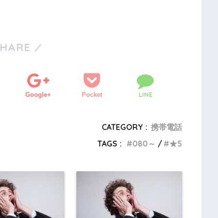
SHARE
LINE
Google+
Pocket
CATEGORY :
携帯電話
TAGS :
080～
★5