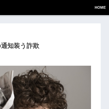
HOME
い金の通知装う詐欺