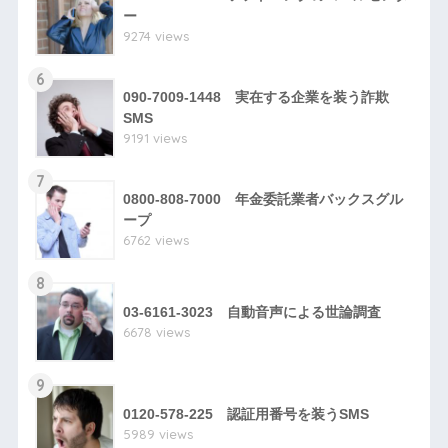
ー
9274 views
6
090-7009-1448 実在する企業を装う詐欺
SMS
9191 views
7
0800-808-7000 年金委託業者バックスグル
ープ
6762 views
8
03-6161-3023 自動音声による世論調査
6678 views
9
0120-578-225 認証用番号を装うSMS
5989 views