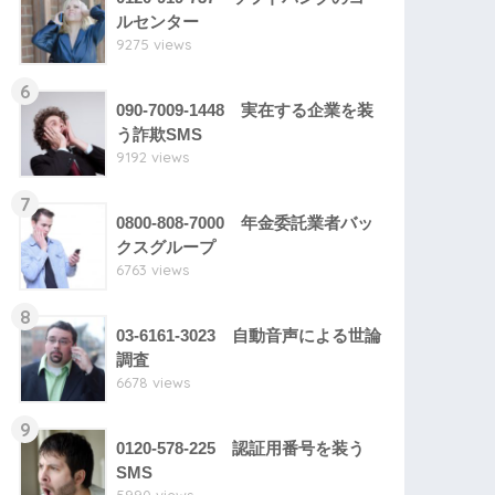
ルセンター
9275 views
6
090-7009-1448 実在する企業を装
う詐欺SMS
9192 views
7
0800-808-7000 年金委託業者バッ
クスグループ
6763 views
8
03-6161-3023 自動音声による世論
調査
6678 views
9
0120-578-225 認証用番号を装う
SMS