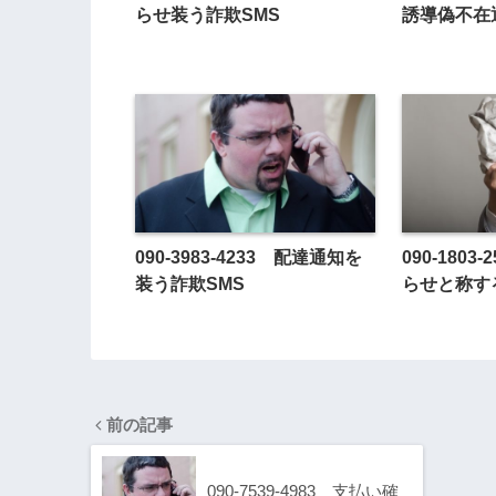
らせ装う詐欺SMS
誘導偽不在
090-3983-4233 配達通知を
090-180
装う詐欺SMS
らせと称す
前の記事
090-7539-4983 支払い確