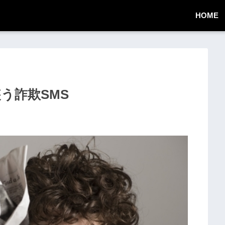
HOME
知装う詐欺SMS