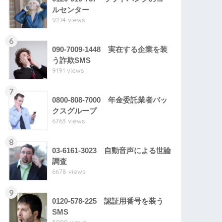
ルセンター
9274 views
6
090-7009-1448 実在する企業を装
う詐欺SMS
9191 views
7
0800-808-7000 年金委託業者バッ
クスグループ
6763 views
8
03-6161-3023 自動音声による世論
調査
6678 views
9
0120-578-225 認証用番号を装う
SMS