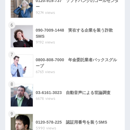
0120-919-737 ソフトバンクのコールセンタ
ー
9274 views
6
090-7009-1448 実在する企業を装う詐欺
SMS
9192 views
7
0800-808-7000 年金委託業者バックスグル
ープ
6763 views
8
03-6161-3023 自動音声による世論調査
6678 views
9
0120-578-225 認証用番号を装うSMS
5990 views