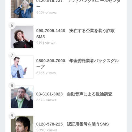
0120-919-737 ソフトバンクのコールセンタ
ー
9274 views
6
090-7009-1448 実在する企業を装う詐欺
SMS
9191 views
7
0800-808-7000 年金委託業者バックスグル
ープ
6763 views
8
03-6161-3023 自動音声による世論調査
6678 views
9
0120-578-225 認証用番号を装うSMS
5990 views