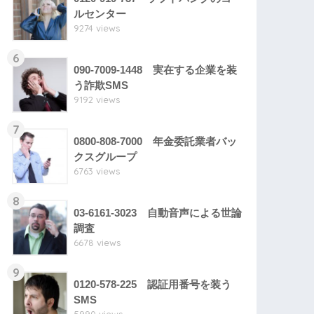
ルセンター
9274 views
6
090-7009-1448 実在する企業を装
う詐欺SMS
9192 views
7
0800-808-7000 年金委託業者バッ
クスグループ
6763 views
8
03-6161-3023 自動音声による世論
調査
6678 views
9
0120-578-225 認証用番号を装う
SMS